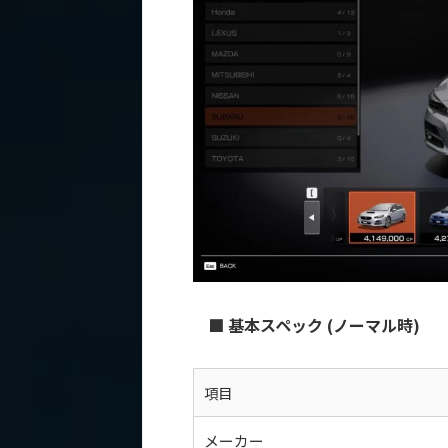
■ 基本スペック (ノーマル時)
項目
メーカー