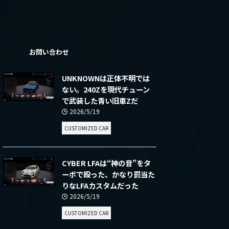
ー
お問い合わせ
UNKNOWNは正体不明では
ない。240Zを現代チューン
で武装した青い旧車Zだ
2026/5/19
CUSTOMIZED CAR
CYBER LFAは“神の音”をタ
ーボで殴った、かなり罰当た
りなLFAカスタムだった
2026/5/19
CUSTOMIZED CAR