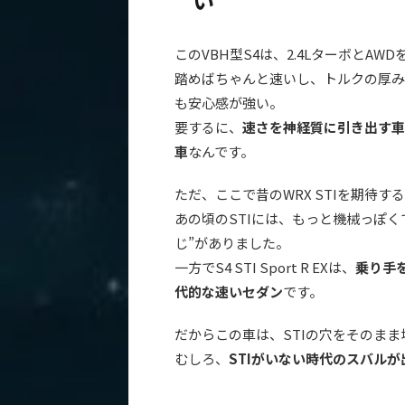
このVBH型S4は、2.4LターボとA
踏めばちゃんと速いし、トルクの厚み
も安心感が強い。
要するに、
速さを神経質に引き出す車
車
なんです。
ただ、ここで昔のWRX STIを期待
あの頃のSTIには、もっと機械っぽ
じ”がありました。
一方でS4 STI Sport R EXは、
乗り手
代的な速いセダン
です。
だからこの車は、STIの穴をそのま
むしろ、
STIがいない時代のスバル