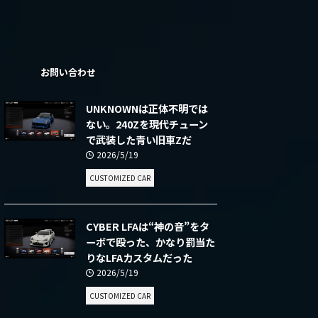
ー
お問い合わせ
UNKNOWNは正体不明では
ない。240Zを現代チューン
で武装した青い旧車Zだ
2026/5/19
CUSTOMIZED CAR
CYBER LFAは“神の音”をタ
ーボで殴った、かなり罰当た
りなLFAカスタムだった
2026/5/19
CUSTOMIZED CAR