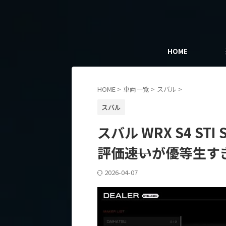
HOME
HOME
>
車両一覧
>
スバル
>
スバル
スバル WRX S4 STI
評価――速いが優等生
2026-04-07