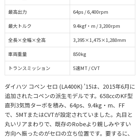
最高出力
64ps / 6,400rpm
最大トルク
9.4kgf・m / 3,200rpm
全長×全幅×全高
3,395×1,475×1,280mm
車両重量
850kg
トランスミッション
5速MT / CVT
ダイハツ コペン セロ (LA400K) ’15は、2015年6月に
追加されたコペンの派生モデルです。658ccのKF型
直列3気筒ターボを積み、64ps、9.4kg・m、FF
で、5MTまたはCVTが設定されていました。丸目と
丸いリアまわりで、既存のRobeより親しみやすい
方向へ振ったのがセロの立ち位置です。要するに、