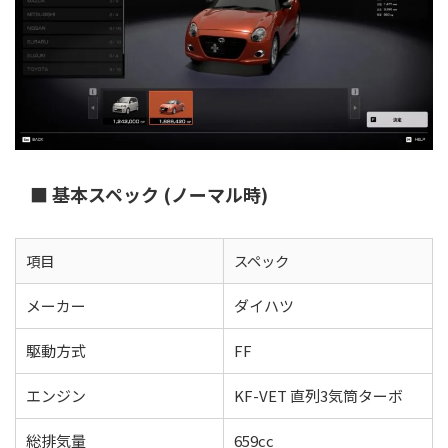
■ 基本スペック (ノーマル時)
項目
スペック
メーカー
ダイハツ
駆動方式
FF
エンジン
KF-VET 直列3気筒ターボ
総排気量
659cc