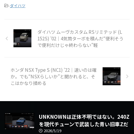
-
ダイハツ
ダイハツ ムーヴカスタム RSリミテッド (L
152S) ’02｜4気筒ターボを積んだ“便利そう
で便利だけじゃ終わらない”軽
ホンダ NSX Type S (NC1) ’22｜速いのは確
か。でも“NSXらしいか”と聞かれると、そ
こはかなり揉める
UNKNOWNは正体不明ではない。240Z
を現代チューンで武装した青い旧車Zだ
2026/5/19