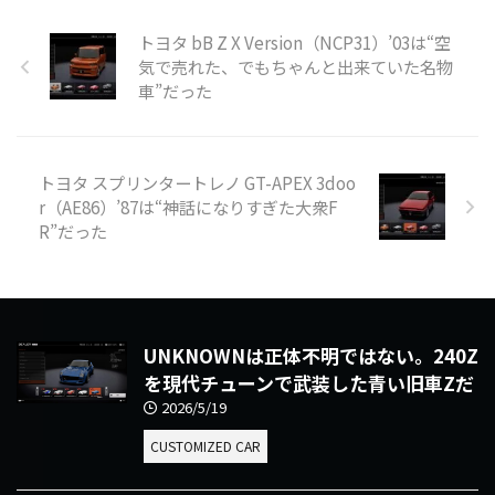
トヨタ bB Z X Version（NCP31）’03は“空
気で売れた、でもちゃんと出来ていた名物
車”だった
トヨタ スプリンタートレノ GT-APEX 3doo
r（AE86）’87は“神話になりすぎた大衆F
R”だった
UNKNOWNは正体不明ではない。240Z
を現代チューンで武装した青い旧車Zだ
2026/5/19
CUSTOMIZED CAR