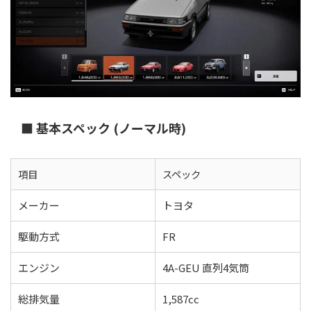
■ 基本スペック (ノーマル時)
項目
スペック
メーカー
トヨタ
駆動方式
FR
エンジン
4A-GEU 直列4気筒
総排気量
1,587cc