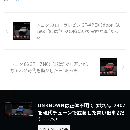
トヨタ カローラレビン GT-APEX 3door（A
E86）’87は“神話の陰にいた実直な86”だっ
た
トヨタ 86 GT（ZN6）’12は“少し遅いが、
ちゃんと時代を動かした車”だった
UNKNOWNは正体不明ではない。240Z
を現代チューンで武装した青い旧車Zだ
2026/5/19
CUSTOMIZED CAR