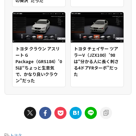
の贅沢”だった
トヨタ クラウン アスリ
トヨタ チェイサー ツア
ート G
ラーV（JZX100）’98
Package（GRS184）’0
は“分かる人に長く刺さ
5は“ちょっと生意気
る4ドアFRターボ”だっ
で、かなり良いクラウ
た
ン”だった
-
トヨタ