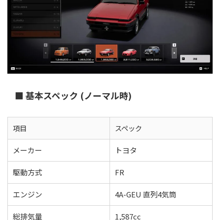
■ 基本スペック (ノーマル時)
項目
スペック
メーカー
トヨタ
駆動方式
FR
エンジン
4A-GEU 直列4気筒
総排気量
1,587cc