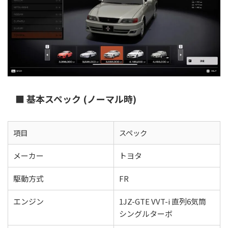
■ 基本スペック (ノーマル時)
項目
スペック
メーカー
トヨタ
駆動方式
FR
エンジン
1JZ-GTE VVT-i 直列6気筒
シングルターボ