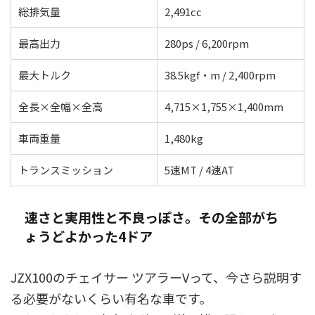
総排気量
2,491cc
最高出力
280ps / 6,200rpm
最大トルク
38.5kgf・m / 2,400rpm
全長×全幅×全高
4,715×1,755×1,400mm
車両重量
1,480kg
トランスミッション
5速MT / 4速AT
速さと実用性と不良っぽさ。その全部がち
ょうどよかった4ドア
JZX100のチェイサー ツアラーVって、今さら説明す
る必要がないくらい有名な車です。