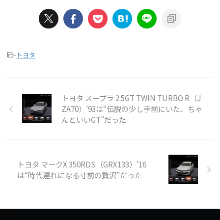
-
トヨタ
トヨタ スープラ 2.5GT TWIN TURBO R（J
ZA70）’93は“伝説の少し手前にいた、ちゃ
んといいGT”だった
トヨタ マークX 350RDS（GRX133）’16
は“時代遅れになる寸前の贅沢”だった