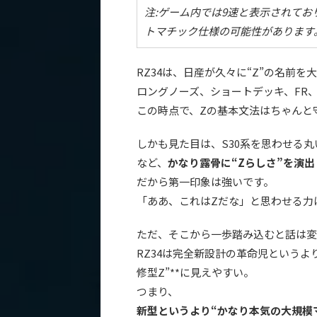
注:ゲーム内では9速と表示されてお
トマチック仕様の可能性があります
RZ34は、日産が久々に“Z”の名前
ロングノーズ、ショートデッキ、FR、
この時点で、Zの基本文法はちゃんと
しかも見た目は、S30系を思わせる
など、
かなり露骨に“Zらしさ”を演出
だから第一印象は強いです。
「ああ、これはZだな」と思わせる力
ただ、そこから一歩踏み込むと話は変
RZ34は完全新設計の革命児というよ
修型Z”**に見えやすい。
つまり、
新型というより“かなり本気の大規模