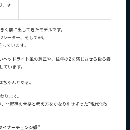
り、オー
。
を大きく前に出してきたモデルです。
2シーター、そしてV6。
守っています。
丸いヘッドライト風の意匠や、往年のZを感じさせる後ろ姿
しています。
はちゃんとある。
わります。
り、**既存の骨格と考え方をかなり引きずった“現代化改
マイナーチェンジ感”