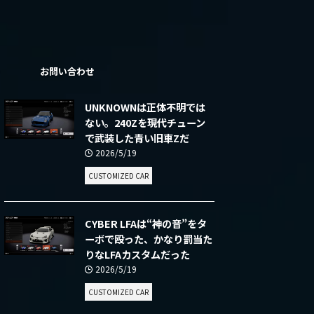
ー
お問い合わせ
UNKNOWNは正体不明では
ない。240Zを現代チューン
で武装した青い旧車Zだ
2026/5/19
CUSTOMIZED CAR
CYBER LFAは“神の音”をタ
ーボで殴った、かなり罰当た
りなLFAカスタムだった
2026/5/19
CUSTOMIZED CAR