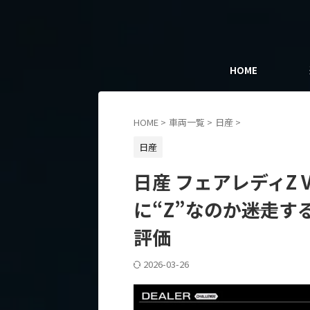
HOME
HOME
>
車両一覧
>
日産
>
日産
日産 フェアレディZ Ve
に“Z”なのか――迷
評価
2026-03-26