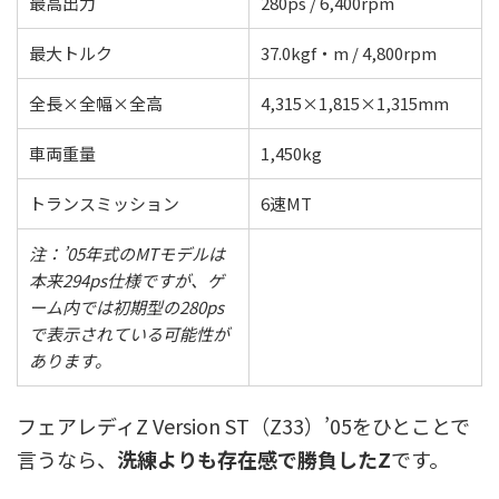
最高出力
280ps / 6,400rpm
最大トルク
37.0kgf・m / 4,800rpm
全長×全幅×全高
4,315×1,815×1,315mm
車両重量
1,450kg
トランスミッション
6速MT
注：’05年式のMTモデルは
本来294ps仕様ですが、ゲ
ーム内では初期型の280ps
で表示されている可能性が
あります。
フェアレディZ Version ST（Z33）’05をひとことで
言うなら、
洗練よりも存在感で勝負したZ
です。