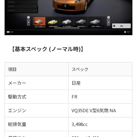
【基本スペック (ノーマル時)】
項目
スペック
メーカー
日産
駆動方式
FR
エンジン
VQ35DE V型6気筒 NA
総排気量
3,498cc