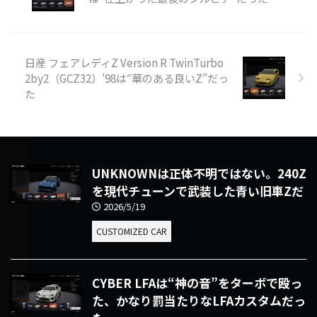
日産 フェアレディZ Version R TwinTurbo
2by2（GCZ32）’98は“華のある良いZ”だっ
た
UNKNOWNは正体不明ではない。240Z
を現代チューンで武装した青い旧車Zだ
2026/5/19
CUSTOMIZED CAR
CYBER LFAは“神の音”をターボで殴っ
た、かなり罰当たりなLFAカスタムだっ