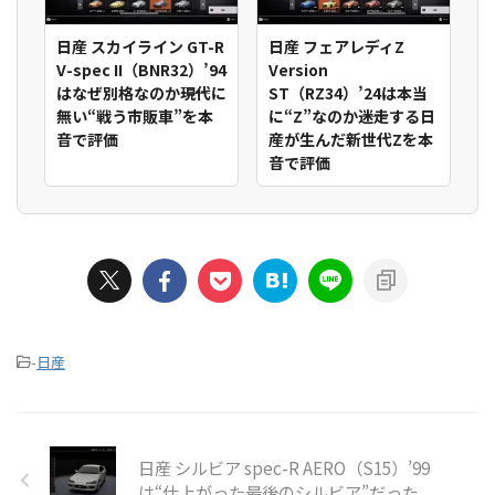
日産 スカイライン GT-R
日産 フェアレディZ
V-spec II（BNR32）’94
Version
はなぜ別格なのか――現代に
ST（RZ34）’24は本当
無い“戦う市販車”を本
に“Z”なのか――迷走する日
音で評価
産が生んだ新世代Zを本
音で評価
-
日産
日産 シルビア spec-R AERO（S15）’99
は“仕上がった最後のシルビア”だった