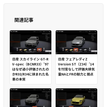
関連記事
日産 スカイライン GT-R
日産 フェアレディZ
V-spec（BCNR33）’97
Version ST（Z34）’14
はなぜ過小評価されたの
を忖度なしで評価――大排気
か――R32/R34に挟まれた名
量NAとFRの魅力と弱点
車の本質