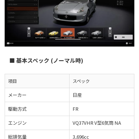
■ 基本スペック (ノーマル時)
項目
スペック
メーカー
日産
駆動方式
FR
エンジン
VQ37VHR V型6気筒 NA
総排気量
3,696cc