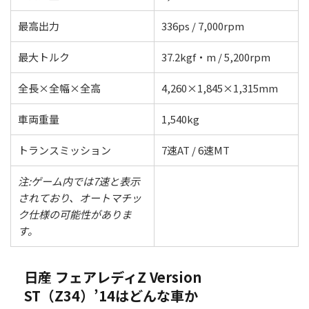
最高出力
336ps / 7,000rpm
最大トルク
37.2kgf・m / 5,200rpm
全長×全幅×全高
4,260×1,845×1,315mm
車両重量
1,540kg
トランスミッション
7速AT / 6速MT
注:ゲーム内では7速と表示
されており、オートマチッ
ク仕様の可能性がありま
す。
日産 フェアレディZ Version
ST（Z34）’14はどんな車か