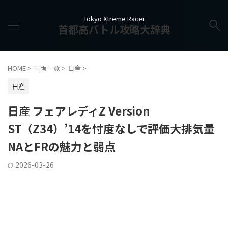
Tokyo Xtreme Racer
首都高バトル攻略大辞典
HOME
>
車両一覧
>
日産
>
日産
日産 フェアレディZ Version
ST（Z34）’14を忖度なしで評価――大排気量
NAとFRの魅力と弱点
2026-03-26