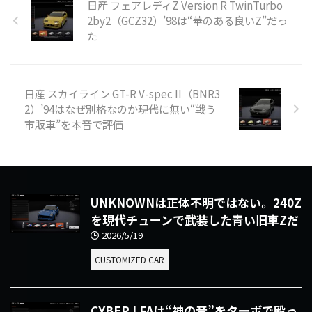
日産 フェアレディZ Version R TwinTurbo
2by2（GCZ32）’98は“華のある良いZ”だっ
た
日産 スカイライン GT-R V-spec II（BNR3
2）’94はなぜ別格なのか――現代に無い“戦う
市販車”を本音で評価
UNKNOWNは正体不明ではない。240Z
を現代チューンで武装した青い旧車Zだ
2026/5/19
CUSTOMIZED CAR
CYBER LFAは“神の音”をターボで殴っ