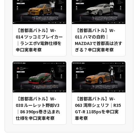
【首都高バトル】W-
【首都高バトル】W-
014 ツッコミブレイカー
011 ハマの白豹｜
｜ランエボV電飾仕様を
MAZDA3で首都高は渋す
辛口実車考察
ぎる？辛口実車考察
【首都高バトル】W-
【首都高バトル】W-
038 ルーレット野郎V3
063 湾岸シェリフ｜R35
｜86 390ps巻き込まれ
GT-R 1185psを辛口実
仕様を辛口実車考察
車考察