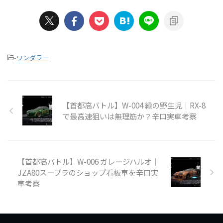
-
ワンダラー
【首都高バトル】W-004 緑の野生児｜RX-8
で最高速狙いは無理筋か？辛口実車考察
【首都高バトル】W-006 ガレージハルオ｜
JZA80スープラのショップ看板車を辛口実
車考察