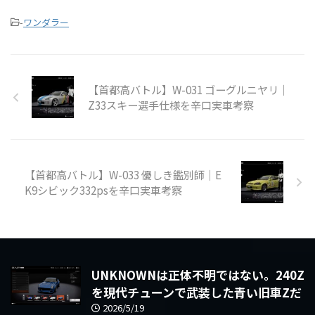
-
ワンダラー
【首都高バトル】W-031 ゴーグルニヤリ｜
Z33スキー選手仕様を辛口実車考察
【首都高バトル】W-033 優しき鑑別師｜E
K9シビック332psを辛口実車考察
UNKNOWNは正体不明ではない。240Z
を現代チューンで武装した青い旧車Zだ
2026/5/19