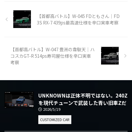
【首都高バトル】W-045 FDともさん｜FD
3S RX-7 439ps最高速仕様を辛口実車考察
【首都高バトル】W-047 豊洲の韋駄天｜ハ
コスカGT-R 514ps寿司屋仕様を辛口実車
考察
UNKNOWNは正体不明ではない。240Z
を現代チューンで武装した青い旧車Zだ
2026/5/19
CUSTOMIZED CAR