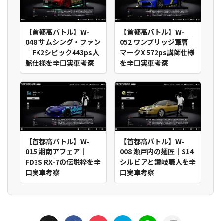
【首都高バトル】W-
【首都高バトル】W-
048 サムシング・ファン
052 ワンブリッジ軍曹｜
｜FK2シビック443ps人
マークX 572ps講師仕様
脈仕様を辛口実車考察
を辛口実車考察
【首都高バトル】W-
【首都高バトル】W-
015 湘南アフェア｜
008 瀬戸内の麺匠｜S14
FD3S RX-7の伝説枠を辛
シルビアと讃岐職人を辛
口実車考察
口実車考察