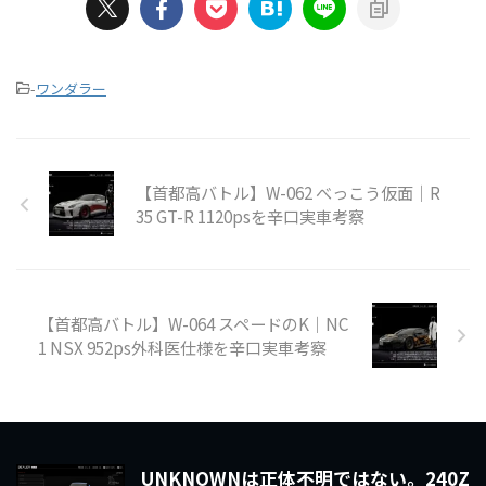
-
ワンダラー
【首都高バトル】W-062 べっこう仮面｜R
35 GT-R 1120psを辛口実車考察
【首都高バトル】W-064 スペードのK｜NC
1 NSX 952ps外科医仕様を辛口実車考察
UNKNOWNは正体不明ではない。240Z