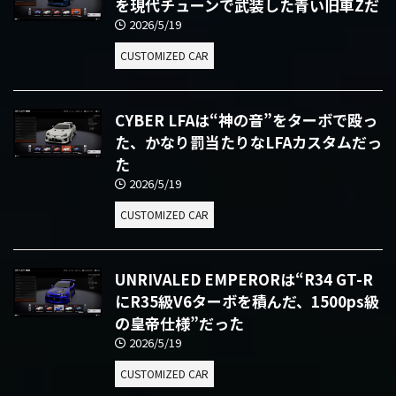
を現代チューンで武装した青い旧車Zだ
2026/5/19
CUSTOMIZED CAR
CYBER LFAは“神の音”をターボで殴っ
た、かなり罰当たりなLFAカスタムだっ
た
2026/5/19
CUSTOMIZED CAR
UNRIVALED EMPERORは“R34 GT-R
にR35級V6ターボを積んだ、1500ps級
の皇帝仕様”だった
2026/5/19
CUSTOMIZED CAR