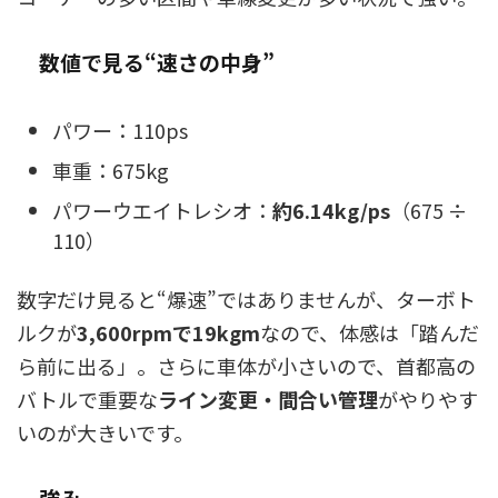
数値で見る“速さの中身”
パワー：110ps
車重：675kg
パワーウエイトレシオ：
約6.14kg/ps
（675 ÷
110）
数字だけ見ると“爆速”ではありませんが、ターボト
ルクが
3,600rpmで19kgm
なので、体感は「踏んだ
ら前に出る」。さらに車体が小さいので、首都高の
バトルで重要な
ライン変更・間合い管理
がやりやす
いのが大きいです。
強み