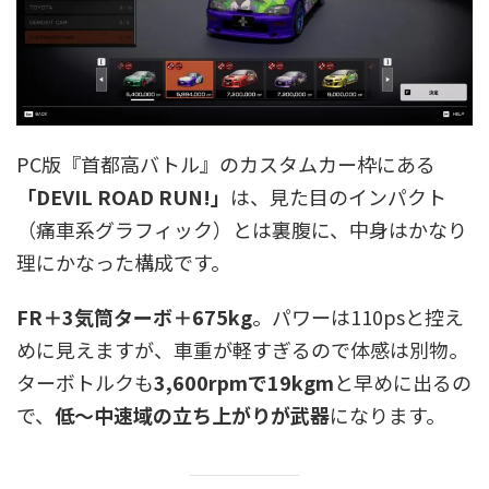
PC版『首都高バトル』のカスタムカー枠にある
「DEVIL ROAD RUN!」
は、見た目のインパクト
（痛車系グラフィック）とは裏腹に、中身はかなり
理にかなった構成です。
FR＋3気筒ターボ＋675kg
。パワーは110psと控え
めに見えますが、車重が軽すぎるので体感は別物。
ターボトルクも
3,600rpmで19kgm
と早めに出るの
で、
低〜中速域の立ち上がりが武器
になります。