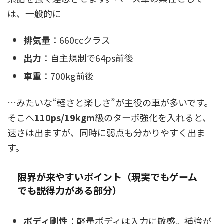
は、一般的に
排気量
：660ccクラス
出力
：自主規制で64ps前後
車重
：700kg前後
…みたいな“軽さと楽しさ”が主役の車が多いです。
そこへ
110ps/19kgm
級のターボ強化を入れると、
速さは出ますが、同時に弱点も分かりやすく出ま
す。
限界が来やすいポイント（現実でもゲーム
でも説得力がある部分）
ボディ剛性
：軽量ボディは入力に敏感。補強が