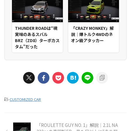
THUNDER ROADは“現
「CRAZY MONKEY」解
実味のあるスバル
説｜爆トルク4WDのネ
BRZ（ZD8）ターボカス
オン級アタッカー
タム”だった
-
CUSTOMIZED CAR
「ROULETTE GUY NO. 1」解説｜2.1L NA