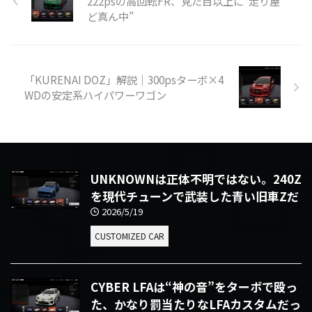
222psの高回転FR、見た目以上に“走り屋
ど真ん中”
「KURENAI DOZ」解説｜300psターボ×4
WDの安定系ハイパワーワゴン
UNKNOWNは正体不明ではない。240Z
を現代チューンで武装した青い旧車Zだ
2026/5/19
CUSTOMIZED CAR
CYBER LFAは“神の音”をターボで殴っ
た、かなり罰当たりなLFAカスタムだっ