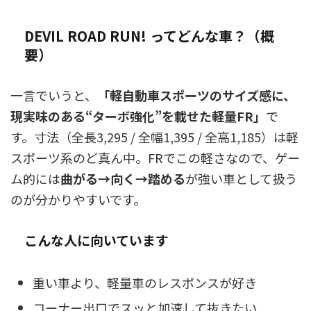
DEVIL ROAD RUN! ってどんな車？（概
要）
一言でいうと、
「軽自動車スポーツのサイズ感に、
現実味のある“ターボ強化”を載せた軽量FR」
で
す。寸法（全長3,295 / 全幅1,395 / 全高1,185）は軽
スポーツ系のど真ん中。FRでこの軽さなので、ゲー
ム的には
曲がる→向く→踏める
が強い車として扱う
のが分かりやすいです。
こんな人に向いています
重い車より、軽量車のレスポンスが好き
コーナー出口でスッと加速して抜きたい