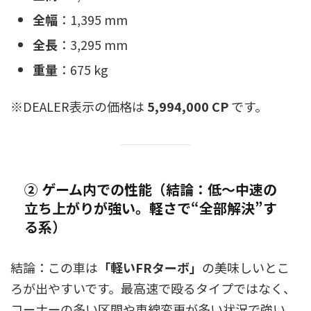
全幅
：1,395 mm
全長
：3,295 mm
重量
：675 kg
※DEALER表示の価格は
5,994,000 CP
です。
② ゲーム内での性能（結論：低〜中速の
立ち上がりが強い。軽さで“全部解決”す
る系）
結論：この車は
「軽いFRターボ」
の美味しいとこ
ろが出やすいです。最高速で殴るタイプではなく、
コーナーの多い区間や車線変更が多い状況で強い。