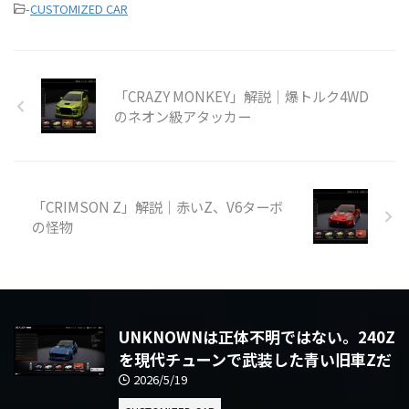
-
CUSTOMIZED CAR
「CRAZY MONKEY」解説｜爆トルク4WD
のネオン級アタッカー
「CRIMSON Z」解説｜赤いZ、V6ターボ
の怪物
UNKNOWNは正体不明ではない。240Z
を現代チューンで武装した青い旧車Zだ
2026/5/19