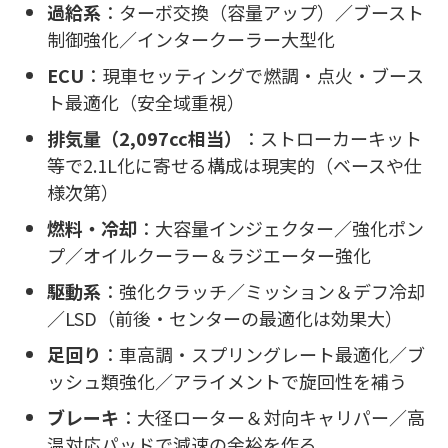
過給系
：ターボ交換（容量アップ）／ブースト
制御強化／インタークーラー大型化
ECU
：現車セッティングで燃調・点火・ブース
ト最適化（安全域重視）
排気量（2,097cc相当）
：ストローカーキット
等で2.1L化に寄せる構成は現実的（ベースや仕
様次第）
燃料・冷却
：大容量インジェクター／強化ポン
プ／オイルクーラー＆ラジエーター強化
駆動系
：強化クラッチ／ミッション＆デフ冷却
／LSD（前後・センターの最適化は効果大）
足回り
：車高調・スプリングレート最適化／ブ
ッシュ類強化／アライメントで旋回性を補う
ブレーキ
：大径ローター＆対向キャリパー／高
温対応パッドで減速の余裕を作る