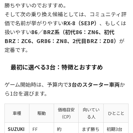
勝ちやすいのでおすすめ。
そして次の乗り換え候補としては、コミュニティ評
価で名前が挙がりやすい
RX-8（SE3P）
、もしくは
扱いやすい
86／BRZ系（初代86：ZN6、初代
BRZ：ZC6、GR86：ZN8、2代目BRZ：ZD8）
が
定番です。
最初に選べる3台：特徴とおすすめ
ゲーム開始時は、予算内で
3台のスターター車両
か
ら1台を選びます。
価格目安
向いてい
車種
駆動
ひとこと
（CP）
る人
SUZUKI
FF
約
まず勝ち
初期3台