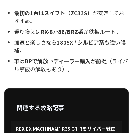
最初の1台はスイフト（ZC33S）
が安定してお
すすめ。
乗り換えは
RX-8
か
86/BRZ系
が鉄板ルート。
加速と楽しさなら
180SX / シルビア系
も強い候
補。
車は
BPで解放→ディーラー購入
が前提（ライバ
ル撃破の解放もあり）。
関連する攻略記事
REX EX MACHINAは“R35 GT-Rをサイバー戦闘