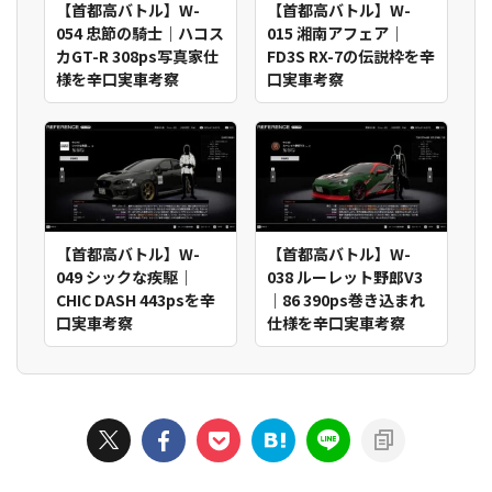
【首都高バトル】W-
【首都高バトル】W-
054 忠節の騎士｜ハコス
015 湘南アフェア｜
カGT-R 308ps写真家仕
FD3S RX-7の伝説枠を辛
様を辛口実車考察
口実車考察
【首都高バトル】W-
【首都高バトル】W-
049 シックな疾駆｜
038 ルーレット野郎V3
CHIC DASH 443psを辛
｜86 390ps巻き込まれ
口実車考察
仕様を辛口実車考察