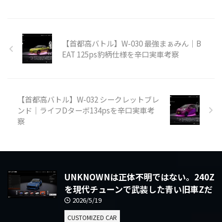
【首都高バトル】W-030 最強まぁみん｜B
EAT 125ps豹柄仕様を辛口実車考察
【首都高バトル】W-032 シークレットブレ
ンド｜ライフDターボ134psを辛口実車考
察
UNKNOWNは正体不明ではない。240Z
を現代チューンで武装した青い旧車Zだ
2026/5/19
CUSTOMIZED CAR