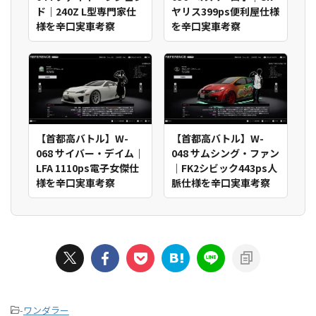
ド｜240Z L型専門家仕
ヤリス399ps便利屋仕様
様を辛口実車考察
を辛口実車考察
【首都高バトル】W-
【首都高バトル】W-
068 サイバー・デイム｜
048 サムシング・ファン
LFA 1110ps電子女傑仕
｜FK2シビック443ps人
様を辛口実車考察
脈仕様を辛口実車考察
-
ワンダラー