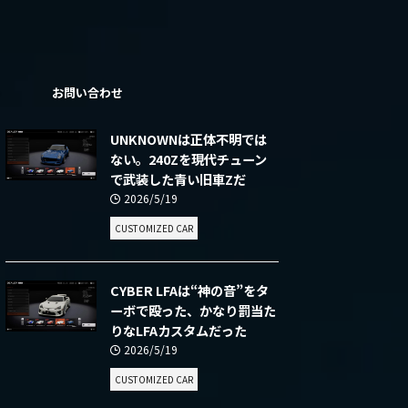
ー
お問い合わせ
UNKNOWNは正体不明では
ない。240Zを現代チューン
で武装した青い旧車Zだ
2026/5/19
CUSTOMIZED CAR
CYBER LFAは“神の音”をタ
ーボで殴った、かなり罰当た
りなLFAカスタムだった
2026/5/19
CUSTOMIZED CAR