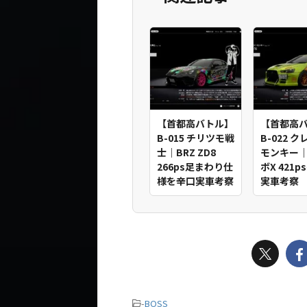
【首都高バトル】
【首都高
B-015 チリツモ戦
B-022 
士｜BRZ ZD8
モンキー
266ps足まわり仕
ボX 421
様を辛口実車考察
実車考察
-
BOSS