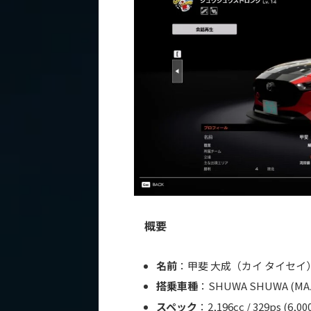
概要
名前
：甲斐 大成（カイ タイセイ
搭乗車種
：SHUWA SHUWA (
スペック
：2,196cc / 329ps (6,0