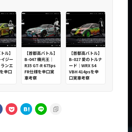
バトル】
【首都高バトル】
【首都高バトル】
クレイジー
B-047 機光王｜
B-027 愛のトルナ
｜ランエ
R35 GT-R 675ps
ード｜WRX S4
psを辛口
FR仕様を辛口実
VBH 414psを辛
車考察
口実車考察