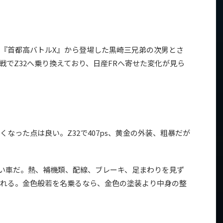
『首都高バトルX』から登場した黒崎三兄弟の次男とさ
戦でZ32へ乗り換えており、日産FRへ寄せた変化が見ら
なった点は良い。Z32で407ps、黄金の外装、粗暴だが
重い車だ。熱、補機類、配線、ブレーキ、足まわりを見ず
れる。金色般若を名乗るなら、金色の塗装より中身の整