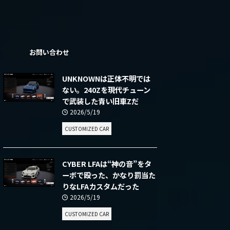
ー
お問い合わせ
UNKNOWNは正体不明では
ない。240Zを現代チューン
で武装した青い旧車Zだ
2026/5/19
CUSTOMIZED CAR
CYBER LFAは“神の音”をタ
ーボで殴った、かなり罰当た
りなLFAカスタムだった
2026/5/19
CUSTOMIZED CAR