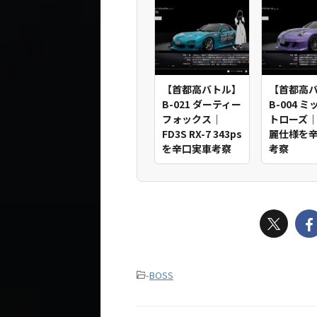
【首都高バトル】
【首都高
B-021 ダーティー
B-004 
フォックス｜
トローズ｜
FD3S RX-7 343ps
麗仕様を
を辛口実車考察
考察
-
BOSS