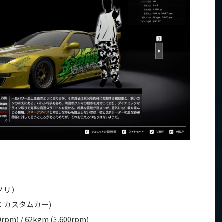
ノリ）
ース カスタムカー)
00rpm) / 62kgm (3,600rpm)