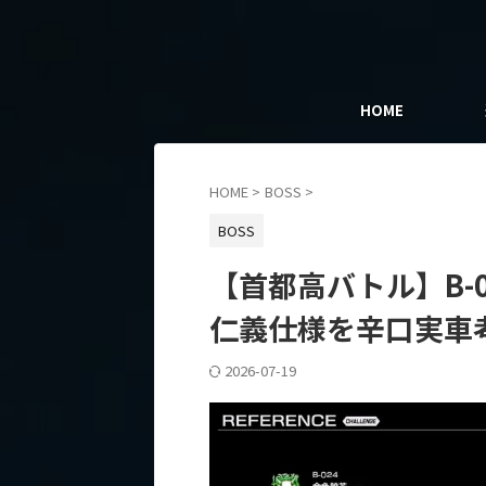
HOME
HOME
>
BOSS
>
BOSS
【首都高バトル】B-02
仁義仕様を辛口実車
2026-07-19