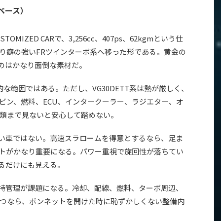
2ベース）
OMIZED CARで、3,256cc、407ps、62kgmという仕
より癖の強いFRツインターボ系へ移った形である。黄金の
のはかなり面倒な素材だ。
実的な範囲ではある。ただし、VG30DETT系は熱が厳しく、
ビン、燃料、ECU、インタークーラー、ラジエター、オ
類まで見ないと安心して踏めない。
軽い車ではない。高速スラロームを得意とするなら、足ま
トがかなり重要になる。パワー重視で旋回性が落ちてい
いるだけにも見える。
も維持管理が課題になる。冷却、配線、燃料、ターボ周辺、
つなら、ボンネットを開けた時に恥ずかしくない整備内