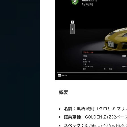
概要
名前
：黒崎 政則（クロサキ マサ
搭乗車種
：GOLDEN Z (Z32ベ
スペック
：3,256cc / 407ps (6,4