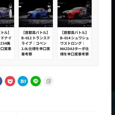
バトル】
【首都高バトル】
【首都高バトル】
ミッドナイ
B-012 トランスド
B-014 シュワシュ
Z34美
ライブ｜コペン
ワストロング｜
辛口実車
2.0L仕様を辛口実
MAZDA3ターボ仕
車考察
様を辛口実車考察