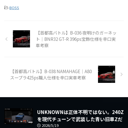
-
BOSS
【首都高バトル】B-036 夜明けのガーネッ
ト｜BNR32 GT-R 396ps宝飾仕様を辛口実
車考察
【首都高バトル】B-038 NAMAHAGE｜A80
スープラ425ps職人仕様を辛口実車考察
UNKNOWNは正体不明ではない。240Z
を現代チューンで武装した青い旧車Zだ
2026/5/19