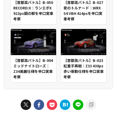
【首都高バトル】B-050
【首都高バトル】B-027
RECORD:X｜ランエボX
愛のトルナード｜WRX
923ps鋼の獣を辛口実車
S4 VBH 414psを辛口実
考察
車考察
【首都高バトル】B-004
【首都高バトル】B-023
ミッドナイトローズ｜
紅童子再戦｜Z33 438ps
Z34美麗仕様を辛口実車
赤い衝動仕様を辛口実車
考察
考察