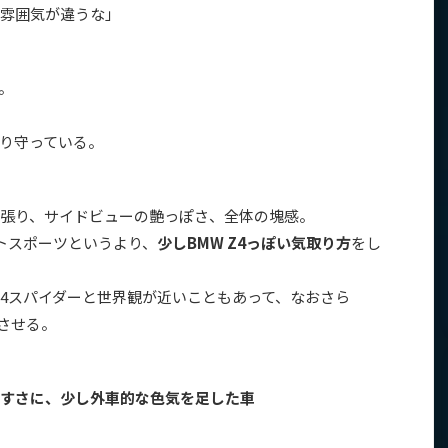
雰囲気が違うな」
。
。
り守っている。
張り、サイドビューの艶っぽさ、全体の塊感。
トスポーツというより、
少しBMW Z4っぽい気取り方
をし
24スパイダーと世界観が近いこともあって、なおさら
じさせる。
すさに、少し外車的な色気を足した車