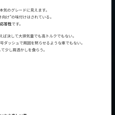
なり本気のグレードに見えます。
き向け”の味付けはされている。
応答性
です。
言えば決して大排気量でも高トルクでもない。
号ダッシュで周囲を黙らせるような車でもない。
して少し肩透かしを食らう。