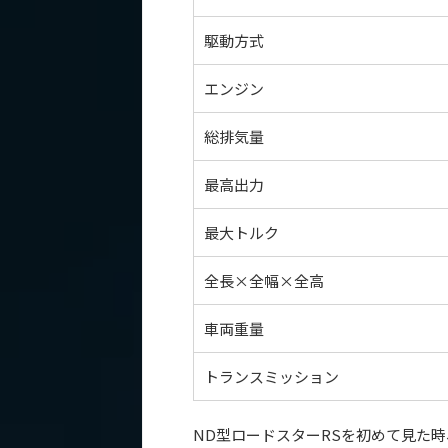
駆動方式
エンジン
総排気量
最高出力
最大トルク
全長×全幅×全高
車両重量
トランスミッション
ND型ロードスターRSを初めて見た