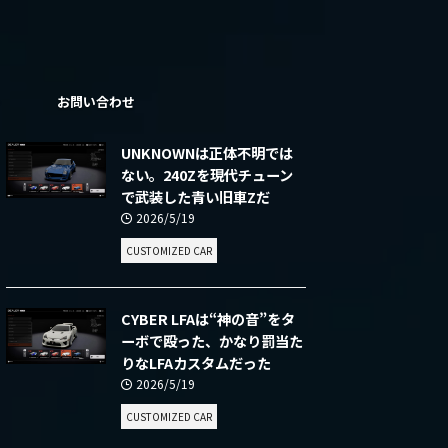
ー
お問い合わせ
UNKNOWNは正体不明では
ない。240Zを現代チューン
で武装した青い旧車Zだ
2026/5/19
CUSTOMIZED CAR
CYBER LFAは“神の音”をタ
ーボで殴った、かなり罰当た
りなLFAカスタムだった
2026/5/19
CUSTOMIZED CAR