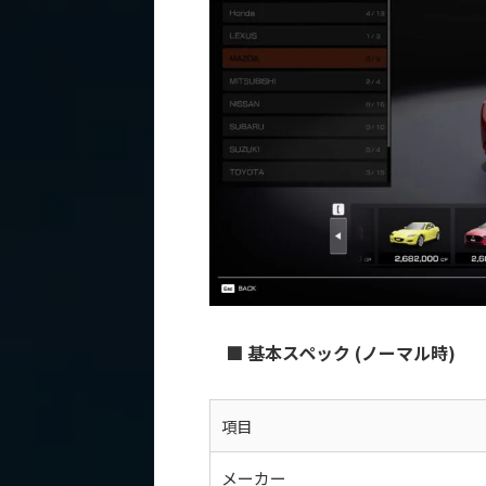
■ 基本スペック (ノーマル時)
項目
メーカー