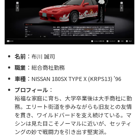
名前
：布川 誠司
職業
：総合商社勤務
車種
：NISSAN 180SX TYPE X (KRPS13) ’96
プロフィール
：
裕福な家庭に育ち、大学卒業後は大手商社に勤
務。エリート街道を歩みながらも旧友との友情
を貫き、ワイルドバードを支え続けている。マ
シンは見た目こそノーマルに近いが、セッティ
ングの妙で戦闘力を引き出す堅実派。