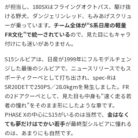
が担当し、180SXはフライングオクトパス、駆け抜
ける野犬、ダンジェリンレッド、もみあげスクリュ
ーが乗っています。
チーム全体が“S系日産の軽量
FR文化”で統一されている
ので、見た目にもキャラ
付けにも迷いがありません。
S15シルビアは、日産が1999年にフルモデルチェン
ジした最後のシルビアで、ニュースリリースでもス
ポーティクーペとして打ち出され、spec-Rは
SR20DETで250PS／28.0kgmを発生しました。FR
の2ドアクーペとして、見た目も中身も“速く走る若
者の憧れ”をそのまま形にしたような車です。
PHASE Xの中心にS15がいるのは当然で、
金はなく
ても夢だけはでかい若手
が最終型シルビアに憧れる
のは、あまりにも自然です。