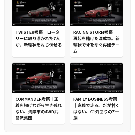
TWISTER考察｜ロータ
RACING STORM考察｜
リーに取り憑かれた7人
再起を賭けた混成軍。新
が、新環状をねじ伏せる
環状で牙を研ぐ再建チー
ム
COMMANDER考察｜正
FAMILY BUSINESS考察
義を掲げながら生き残れ
｜家族で走る。だが甘く
ない、湾岸東の4WD武
はない、C1外回りのZ一
闘派集団
族