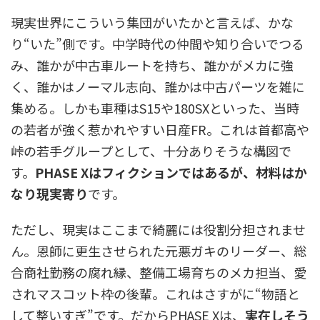
現実世界にこういう集団がいたかと言えば、かな
り“いた”側です。中学時代の仲間や知り合いでつる
み、誰かが中古車ルートを持ち、誰かがメカに強
く、誰かはノーマル志向、誰かは中古パーツを雑に
集める。しかも車種はS15や180SXといった、当時
の若者が強く惹かれやすい日産FR。これは首都高や
峠の若手グループとして、十分ありそうな構図で
す。
PHASE Xはフィクションではあるが、材料はか
なり現実寄り
です。
ただし、現実はここまで綺麗には役割分担されませ
ん。恩師に更生させられた元悪ガキのリーダー、総
合商社勤務の腐れ縁、整備工場育ちのメカ担当、愛
されマスコット枠の後輩。これはさすがに“物語と
して整いすぎ”です。だからPHASE Xは、
実在しそう