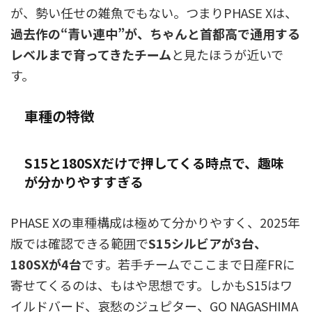
が、勢い任せの雑魚でもない。つまりPHASE Xは、
過去作の“青い連中”が、ちゃんと首都高で通用する
レベルまで育ってきたチーム
と見たほうが近いで
す。
車種の特徴
S15と180SXだけで押してくる時点で、趣味
が分かりやすすぎる
PHASE Xの車種構成は極めて分かりやすく、2025年
版では確認できる範囲で
S15シルビアが3台、
180SXが4台
です。若手チームでここまで日産FRに
寄せてくるのは、もはや思想です。しかもS15はワ
イルドバード、哀愁のジュピター、GO NAGASHIMA