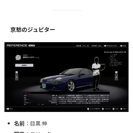
京愁のジュピター
名前
：目黒 伸