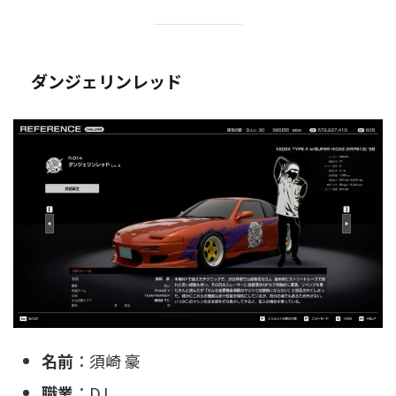
ダンジェリンレッド
名前
：須崎 豪
職業
：DJ