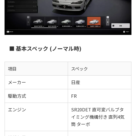
■ 基本スペック (ノーマル時)
項目
スペック
メーカー
日産
駆動方式
FR
エンジン
SR20DET 直可変バルブタ
イミング機構付き 直列4気
筒 ターボ