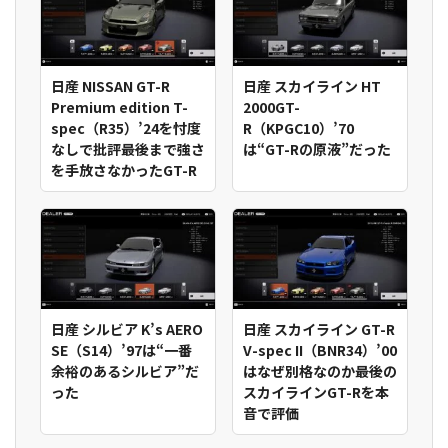
日産 NISSAN GT-R
日産 スカイライン HT
Premium edition T-
2000GT-
spec（R35）’24を忖度
R（KPGC10）’70
なしで批評――最後まで強さ
は“GT-Rの原液”だった
を手放さなかったGT-R
日産 シルビア K’s AERO
日産 スカイライン GT-R
SE（S14）’97は“一番
V-spec II（BNR34）’00
余裕のあるシルビア”だ
はなぜ別格なのか――最後の
った
スカイラインGT-Rを本
音で評価