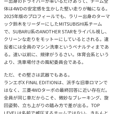
ー出身のドライバーが率いるだけあって、チーム全
体は4WDの安定感を生かした堅い走りが軸になる。
2025年版のプロフィールでも、ラリー出身のターマ
ック鈴木をリーダーにしたMITSUBISHI系チーム
で、SUBARU系のANOTHER STARをライバル視し、
クリーンな走りをモットーにしているとされる。違
反者には全員のマシン洗車というペナルティまであ
る。速い以前に、規律がうるさい。体育会系という
より、洗車場付きの風紀委員会である。
ただ、その堅さは武器でもある。
ランエボX FINAL EDITIONは、派手な旧車ロマンで
はなく、三菱4WDターボの最終回答に近い存在だ。
全員が同じ車だからこそ、微妙なブレーキング、旋
回姿勢、立ち上がりの踏み方で差が出る。TOP
LEVELは名前で威圧するチームではない。きちんと