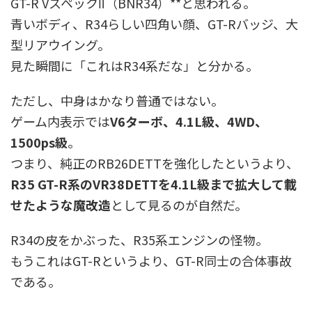
GT-R VスペックⅡ（BNR34）**と思われる。
青いボディ、R34らしい四角い顔、GT-Rバッジ、大
型リアウイング。
見た瞬間に「これはR34系だな」と分かる。
ただし、中身はかなり普通ではない。
ゲーム内表示では
V6ターボ、4.1L級、4WD、
1500ps級
。
つまり、純正のRB26DETTを強化したというより、
R35 GT-R系のVR38DETTを4.1L級まで拡大して載
せたような魔改造
として見るのが自然だ。
R34の皮をかぶった、R35系エンジンの怪物。
もうこれはGT-Rというより、GT-R同士の合体事故
である。