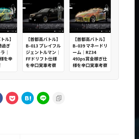
バトル】
【首都高バトル】
【首都高バトル】
2時過ぎ
B-013 プレイフル
B-039 マネードリ
レラ｜
ジェントルマン｜
ーム｜RZ34
T仕様を辛
FFドリフト仕様
493ps賞金稼ぎ仕
察
を辛口実車考察
様を辛口実車考察