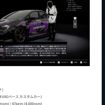
チ）
 S4 VAGベース カスタムカー)
00rpm) / 47kgm (4,000rpm)