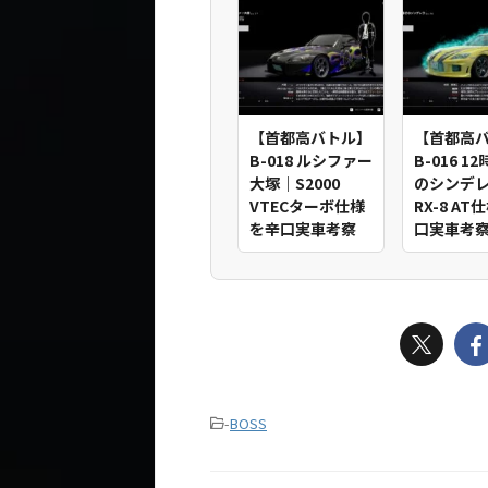
【首都高バトル】
【首都高
B-018 ルシファー
B-016 1
大塚｜S2000
のシンデ
VTECターボ仕様
RX-8 A
を辛口実車考察
口実車考
-
BOSS