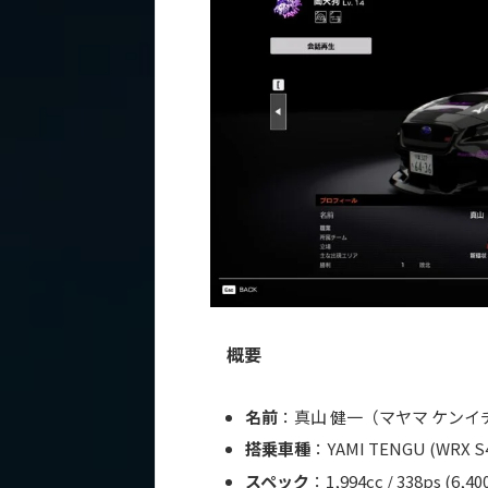
概要
名前
：真山 健一（マヤマ ケンイ
搭乗車種
：YAMI TENGU (WRX
スペック
：1,994cc / 338ps (6,4