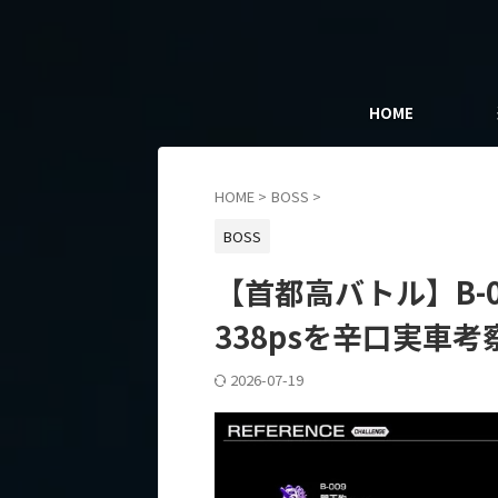
HOME
HOME
>
BOSS
>
BOSS
【首都高バトル】B-00
338psを辛口実車考
2026-07-19