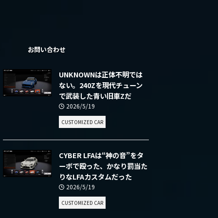
ー
お問い合わせ
UNKNOWNは正体不明では
ない。240Zを現代チューン
で武装した青い旧車Zだ
2026/5/19
CUSTOMIZED CAR
CYBER LFAは“神の音”をタ
ーボで殴った、かなり罰当た
りなLFAカスタムだった
2026/5/19
CUSTOMIZED CAR