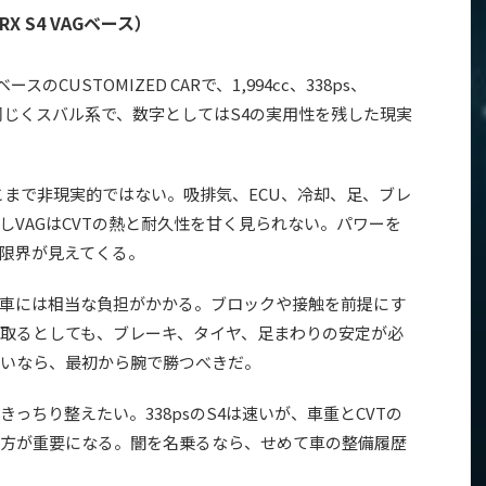
X S4 VAGベース）
ベースのCUSTOMIZED CARで、1,994cc、338ps、
同じくスバル系で、数字としてはS4の実用性を残した現実
はそこまで非現実的ではない。吸排気、ECU、冷却、足、ブレ
しVAGはCVTの熱と耐久性を甘く見られない。パワーを
限界が見えてくる。
車には相当な負担がかかる。ブロックや接触を前提にす
取るとしても、ブレーキ、タイヤ、足まわりの安定が必
いなら、最初から腕で勝つべきだ。
っちり整えたい。338psのS4は速いが、車重とCVTの
方が重要になる。闇を名乗るなら、せめて車の整備履歴