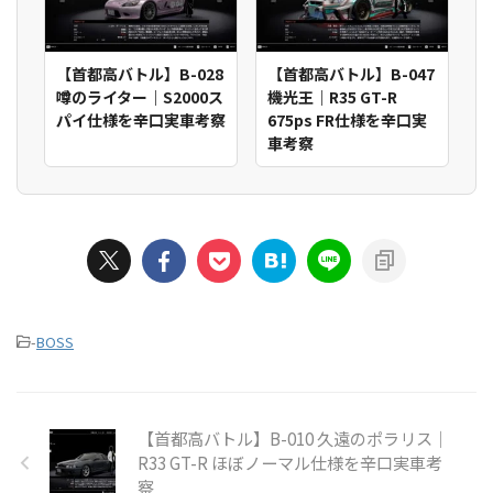
【首都高バトル】B-028
【首都高バトル】B-047
噂のライター｜S2000ス
機光王｜R35 GT-R
パイ仕様を辛口実車考察
675ps FR仕様を辛口実
車考察
-
BOSS
【首都高バトル】B-010 久遠のポラリス｜
R33 GT-R ほぼノーマル仕様を辛口実車考
察