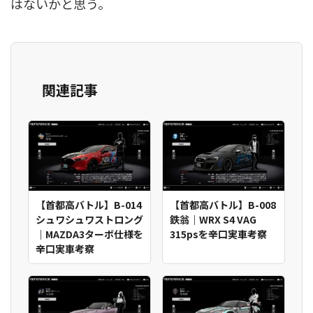
はないかと思う。
関連記事
【首都高バトル】B-014
【首都高バトル】B-008
シュワシュワストロング
鉄翁｜WRX S4 VAG
｜MAZDA3ターボ仕様を
315psを辛口実車考察
辛口実車考察