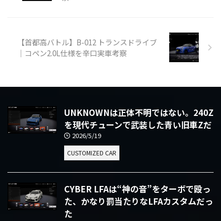
【首都高バトル】B-012 トランスドライブ
｜コペン2.0L仕様を辛口実車考察
UNKNOWNは正体不明ではない。240Z
を現代チューンで武装した青い旧車Zだ
2026/5/19
CUSTOMIZED CAR
CYBER LFAは“神の音”をターボで殴っ
た、かなり罰当たりなLFAカスタムだっ
た