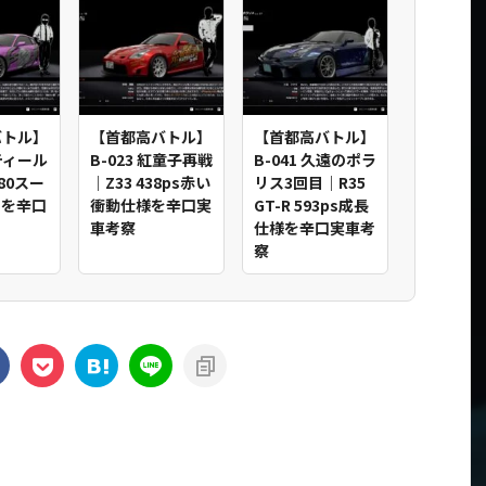
バトル】
【首都高バトル】
【首都高バトル】
スティール
B-023 紅童子再戦
B-041 久遠のポラ
80スー
｜Z33 438ps赤い
リス3回目｜R35
sを辛口
衝動仕様を辛口実
GT-R 593ps成長
車考察
仕様を辛口実車考
察