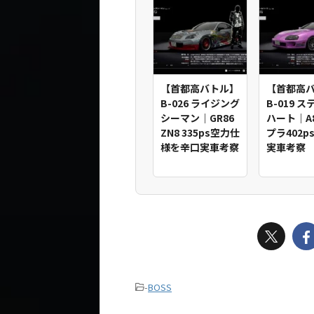
【首都高バトル】
【首都高
B-026 ライジング
B-019 
シーマン｜GR86
ハート｜A
ZN8 335ps空力仕
プラ402p
様を辛口実車考察
実車考察
-
BOSS