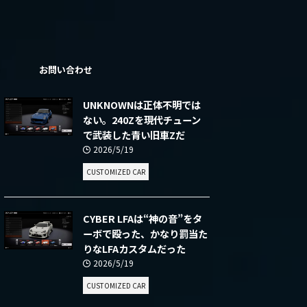
ー
お問い合わせ
UNKNOWNは正体不明では
ない。240Zを現代チューン
で武装した青い旧車Zだ
2026/5/19
CUSTOMIZED CAR
CYBER LFAは“神の音”をタ
ーボで殴った、かなり罰当た
りなLFAカスタムだった
2026/5/19
CUSTOMIZED CAR