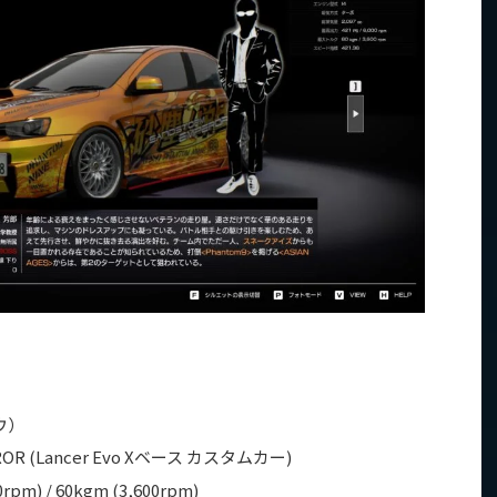
ウ）
OR (Lancer Evo Xベース カスタムカー)
00rpm) / 60kgm (3,600rpm)