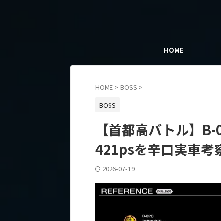
HOME
HOME
>
BOSS
>
BOSS
【首都高バトル】B-
421psを辛口実車考
2026-07-19