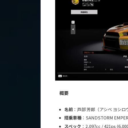
概要
名前
：芦部 芳郎（アシベ ヨシロ
搭乗車種
：SANDSTORM EMPER
スペック
：2,097cc / 421ps (6,0