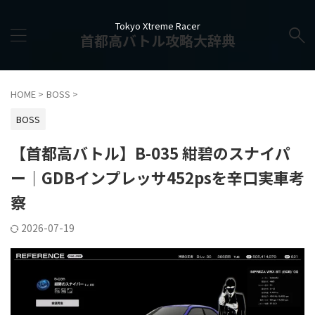
Tokyo Xtreme Racer
首都高バトル攻略大辞典
HOME
>
BOSS
>
BOSS
【首都高バトル】B-035 紺碧のスナイパ
ー｜GDBインプレッサ452psを辛口実車考
察
2026-07-19