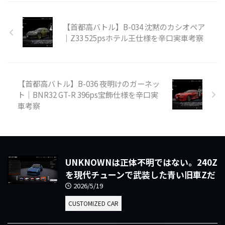
【首都高バトル】B-034 沈黙のカシオペア
｜Z33 525psホテル王仕様を辛口実車考察
【首都高バトル】B-036 夜明けのガーネッ
ト｜BNR32 GT-R 396ps宝飾仕様を辛口実
車考察
UNKNOWNは正体不明ではない。240Z
を現代チューンで武装した青い旧車Zだ
2026/5/19
CUSTOMIZED CAR