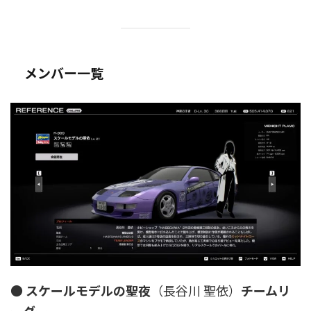
メンバー一覧
●
スケールモデルの聖夜
（長谷川 聖依）
チームリ