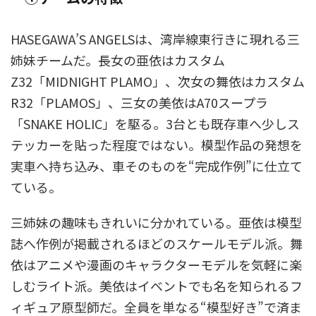
HASEGAWA’S ANGELSは、湾岸線東行きに現れる三
姉妹チームだ。長女の亜依はカスタム
Z32「MIDNIGHT PLAMO」、次女の舞依はカスタム
R32「PLAMOS」、三女の美依はA70スープラ
「SNAKE HOLIC」を駆る。3台とも既存車へ少しス
テッカーを貼った程度ではない。模型作品の発想を
実車へ持ち込み、車そのものを“完成作例”に仕立て
ている。
三姉妹の趣味もきれいに分かれている。亜依は模型
誌へ作例が掲載されるほどのスケールモデル派。舞
依はアニメや漫画のキャラクターモデルを気軽に楽
しむライト派。美依はイベントでも名を知られるフ
ィギュア原型師だ。全員を単なる“模型好き”で済ま