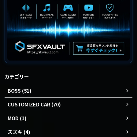
カテゴリー
BOSS (51)
CUSTOMIZED CAR (70)
MOD (1)
スズキ (4)