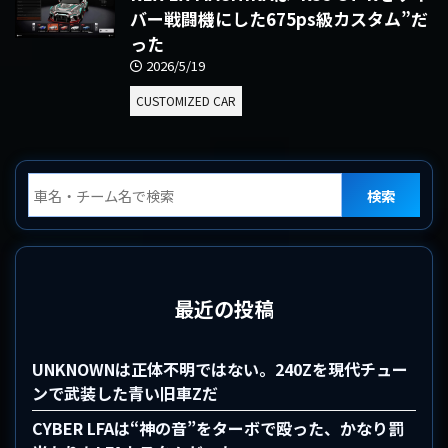
バー戦闘機にした675ps級カスタム”だ
った
2026/5/19
CUSTOMIZED CAR
検索
最近の投稿
UNKNOWNは正体不明ではない。240Zを現代チュー
ンで武装した青い旧車Zだ
CYBER LFAは“神の音”をターボで殴った、かなり罰