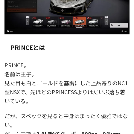
PRINCEとは
PRINCE。
名前は王子。
見た目も白とゴールドを基調にした上品寄りのNC1
型NSXで、先ほどのPRINCESSよりはだいぶ落ち着
いている。
だが、スペックを見ると中身はまったく優雅ではな
い。
ゲーム内では
3.8L級V6ターボ、808ps、94kgm、