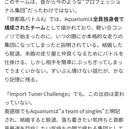
このチームは、昔から今のような“プロフェッショ
ナル集団”だったわけではない。
『首都高バトルX』では、Aquariumは
全員独身者で
構成されたチーム
として描かれており、軽い合コン
ノリで始まったのに、いつの間にか本格的な走りの
集団になってしまったと説明されている。結婚した
ら脱退、未婚の走り屋と仲良くなるためにバトルを
仕掛ける、しかし相手を簡単にぶっちぎってしまっ
てうまくいかない。ずいぶん情けない話だが、かな
り記憶に残る。
『Import Tuner Challenge』でも、この出自は変わ
っていない。
英語版でもAquariumは“a team of singles”と明記
され、結婚すると脱退、落ち着きたい気持ちと首都
高最速を目指したい気持ちの間で揺れる集団として