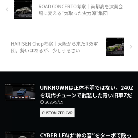
ROAD CONCERTO考察｜首都高を演奏会
場に変える“気取った実力派”集団
HARISEN Chop考察｜大阪から来たR35軍
団。勢いはあるが、少しうるさい
UNKNOWNは正体不明ではない。240Z
を現代チューンで武装した青い旧車Zだ
2026/5/19
CUSTOMIZED CAR
CYBER LFAは“神の音”をターボで殴っ