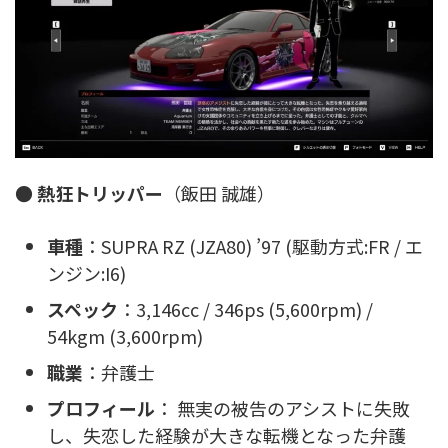
●
熱狂トリッパー
（飯田 誠雄）
車種
：SUPRA RZ (JZA80) ’97 (駆動方式:FR / エ
ンジン:I6)
スペック
：3,146cc / 346ps (5,600rpm) /
54kgm (3,600rpm)
職業
：弁護士
プロフィール
： 無実の被告のアシストに失敗
し、失恋した経験が大きな転機となった弁護