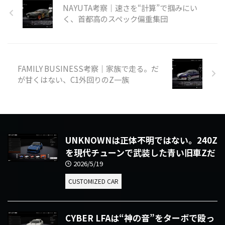
NAYUTA考察｜速さを“計算”で掴みにい
く、首都高のスペック偏重集団
FAMILY BUSINESS考察｜家族で走る。だ
が甘くはない、C1外回りのZ一族
UNKNOWNは正体不明ではない。240Z
を現代チューンで武装した青い旧車Zだ
2026/5/19
CUSTOMIZED CAR
CYBER LFAは“神の音”をターボで殴っ