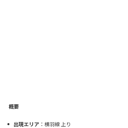
概要
出現エリア
：横羽線 上り