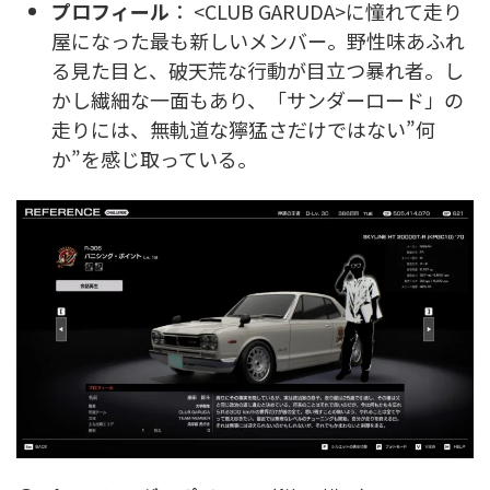
プロフィール
： <CLUB GARUDA>に憧れて走り
屋になった最も新しいメンバー。野性味あふれ
る見た目と、破天荒な行動が目立つ暴れ者。し
かし繊細な一面もあり、「サンダーロード」の
走りには、無軌道な獰猛さだけではない”何
か”を感じ取っている。