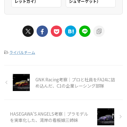
レットガイ）
シュマーケット）
-
ライバルチーム
GNK Racing考察｜プロと社員をFA24に詰
め込んだ、C1の企業レーシング部隊
HASEGAWA’S ANGELS考察｜プラモデル
を実車化した、湾岸の看板娘三姉妹