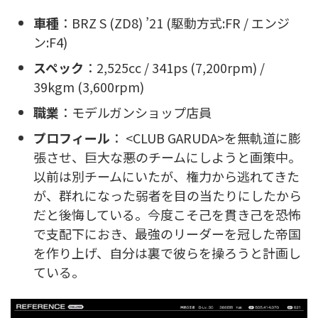
車種
：BRZ S (ZD8) ’21 (駆動方式:FR / エンジ
ン:F4)
スペック
：2,525cc / 341ps (7,200rpm) /
39kgm (3,600rpm)
職業
：モデルガンショップ店員
プロフィール
： <CLUB GARUDA>を無軌道に膨
張させ、巨大な悪のチームにしようと画策中。
以前は別チームにいたが、権力から逃れてきた
が、群れになった弱者を目の当たりにしたから
だと後悔している。今度こそ己を貫き己を恐怖
で支配下におき、最強のリーダーを冠した帝国
を作り上げ、自分は裏で彼らを操ろうと計画し
ている。