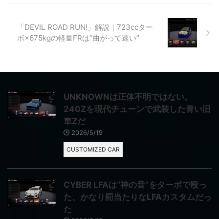
「DEVIL ROAD RUN!」解説｜723ccター
ボ×675kgの軽量FRは“曲がって速い”
UNKNOWNは正体不明ではない。
240Zを現代チューンで武装した青い旧
車Zだ
2026/5/19
CUSTOMIZED CAR
CYBER LFAは“神の音”をターボで殴っ
た、かなり罰当たりなLFAカスタムだっ
た