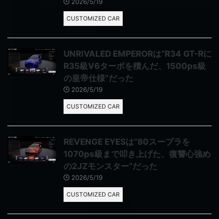
2026/5/19
CUSTOMIZED CAR
UNRIVALED EMPERORは“R34 GT-Rに
R35級V6ターボを積んだ、1500ps級
の皇帝仕様”だった
2026/5/19
CUSTOMIZED CAR
REVENGE EYESは“80スープラを
1070ps級まで叩き上げた、復讐心強め
の2JZモンスター”だった
2026/5/19
CUSTOMIZED CAR