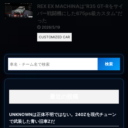
REX EX MACHINAは“R35 GT-Rをサイ
バー戦闘機にした675ps級カスタム”だ
った
2026/5/19
CUSTOMIZED CAR
検索
最近の投稿
UNKNOWNは正体不明ではない。240Zを現代チューン
で武装した青い旧車Zだ