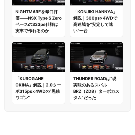
NIGHTMAREを辛口評
「KONJIKI HANNYA」
価――NSX Type S Zero
解説｜300ps×4WDで
ベースの333ps仕様は
高速域を“安定して速
実車で作れるのか
い”一台
「KUROGANE
THUNDER ROADは“現
OKINA」解説｜2.0ター
実味のあるスバル
ボ315ps×4WDの“黒鉄
BRZ（ZD8）ターボカス
ワゴン”
タム”だった