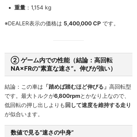
重量
：1,154 kg
※DEALER表示の価格は
5,400,000 CP
です。
② ゲーム内での性能（結論：高回転
NA×FRの“素直な速さ”。伸びが強い）
結論：この車は
「踏めば踏むほど伸びる」
高回転型
です。最大トルクが
6,800rpm
とかなり上なので、
低回転の押し出しよりも
回して速度を維持する走り
が似合います。
数値で見る“速さの中身”