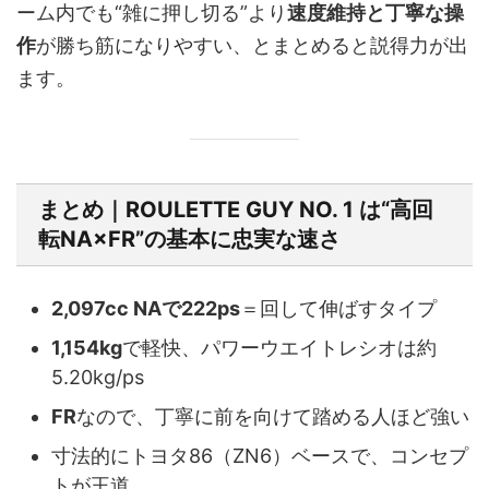
ーム内でも“雑に押し切る”より
速度維持と丁寧な操
作
が勝ち筋になりやすい、とまとめると説得力が出
ます。
まとめ｜ROULETTE GUY NO. 1 は“高回
転NA×FR”の基本に忠実な速さ
2,097cc NAで222ps
＝回して伸ばすタイプ
1,154kg
で軽快、パワーウエイトレシオは約
5.20kg/ps
FR
なので、丁寧に前を向けて踏める人ほど強い
寸法的にトヨタ86（ZN6）ベースで、コンセプ
トが王道