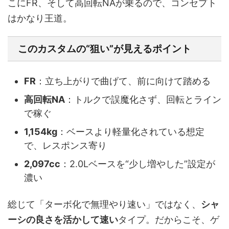
こにFR、そして高回転NAが乗るので、コンセプト
はかなり王道。
このカスタムの“狙い”が見えるポイント
FR
：立ち上がりで曲げて、前に向けて踏める
高回転NA
：トルクで誤魔化さず、回転とライン
で稼ぐ
1,154kg
：ベースより軽量化されている想定
で、レスポンス寄り
2,097cc
：2.0Lベースを“少し増やした”設定が
濃い
総じて「ターボ化で無理やり速い」ではなく、
シャ
ーシの良さを活かして速い
タイプ。だからこそ、ゲ