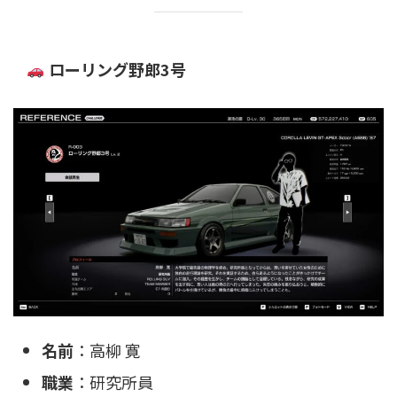
ローリング野郎3号
名前
：高柳 寛
職業
：研究所員