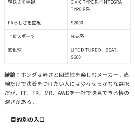
軽快さを重視
CIVIC TYPE R／INTEGRA
TYPE R系
FRらしさを重視
S2000
上位スポーツ
NSX系
変化球
LIFE D TURBO、BEAT、
S660
結論：
ホンダは軽さと回頭性を楽しむメーカー。直
線だけで決着をつけたい人には少々せっかちな選択
だが、FF、FR、MR、AWDを一社で味見できる懐の
深さがある。
目的別の入口